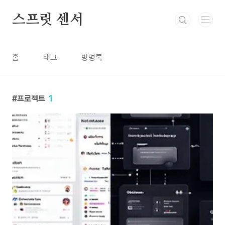
본문 바로가기
스프릿 센서
홈
태그
방명록
프로젝트
1