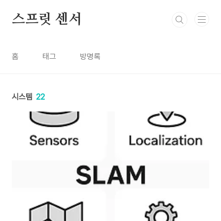
본문 바로가기
스프릿 센서
홈
태그
방명록
시스템
22