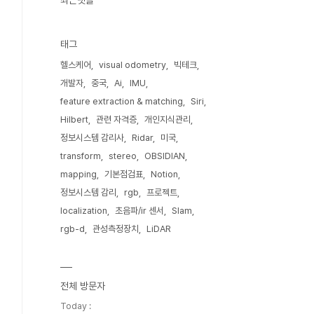
최근댓글
태그
헬스케어
visual odometry
빅테크
개발자
중국
Ai
IMU
feature extraction & matching
Siri
Hilbert
관련 자격증
개인지식관리
정보시스템 감리사
Ridar
미국
transform
stereo
OBSIDIAN
mapping
기본점검표
Notion
정보시스템 감리
rgb
프로젝트
localization
초음파/ir 센서
Slam
rgb-d
관성측정장치
LiDAR
전체 방문자
Today :