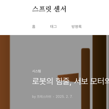
본문 바로가기
스프릿 센서
홈
태그
방명록
시스템
로봇의 힘줄, 서보 모터
by 프레스러쉬
2025. 2. 7.