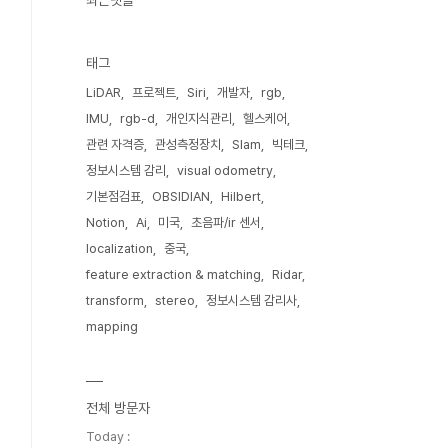
최근댓글
태그
LiDAR
프로젝트
Siri
개발자
rgb
IMU
rgb-d
개인지식관리
헬스케어
관련 자격증
관성측정장치
Slam
빅테크
정보시스템 감리
visual odometry
기본점검표
OBSIDIAN
Hilbert
Notion
Ai
미국
초음파/ir 센서
localization
중국
feature extraction & matching
Ridar
transform
stereo
정보시스템 감리사
mapping
전체 방문자
Today :