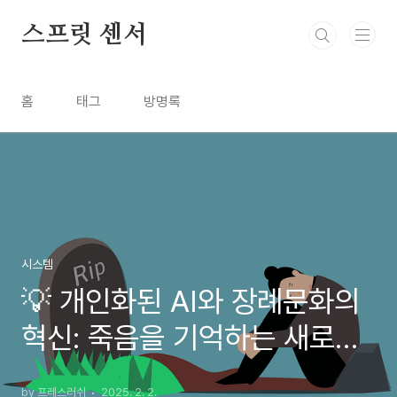
본문 바로가기
스프릿 센서
홈
태그
방명록
시스템
💡 개인화된 AI와 장례문화의
혁신: 죽음을 기억하는 새로운
방식
by 프레스러쉬
2025. 2. 2.