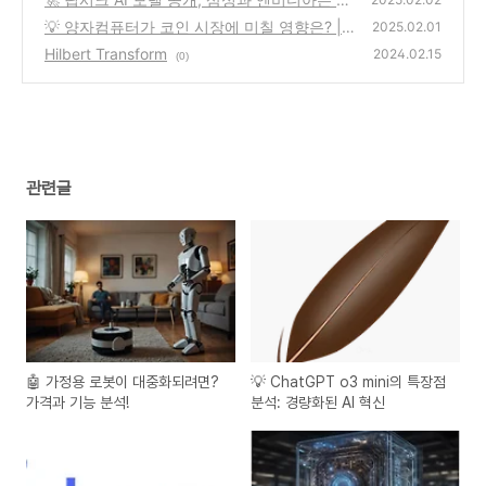
떻게 대응할까?
💡 양자컴퓨터가 코인 시장에 미칠 영향은? |
(0)
2025.02.01
암호화폐 보안의 위기와 기회
Hilbert Transform
(0)
2024.02.15
(0)
관련글
🤖 가정용 로봇이 대중화되려면?
💡 ChatGPT o3 mini의 특장점
가격과 기능 분석!
분석: 경량화된 AI 혁신