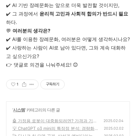
✔️ AI 기반 장례문화는 앞으로 더욱 발전할 것이지만,
✔️ 그 과정에서
윤리적 고민과 사회적 합의가 반드시 필요
하다.
💬
여러분의 생각은?
✔️ AI를 이용한 장례문화, 여러분은 어떻게 생각하시나요?
✔️ 사랑하는 사람이 AI로 남아 있다면, 그와 계속 대화하
고 싶으신가요?
👉 댓글로 의견을 나눠주세요! 😊
1
구독하기
'
시스템
' 카테고리의 다른 글
🤖 가정용 로봇이 대중화되려면? 가격과 기능
2025.02.04
분석!
💡 ChatGPT o3 mini의 특장점 분석: 경량화된
(1)
2025.02.02
AI 혁신
🚀 딥시크 AI 모델 공개, 삼성과 엔비디아는 어
(0)
2025.02.02