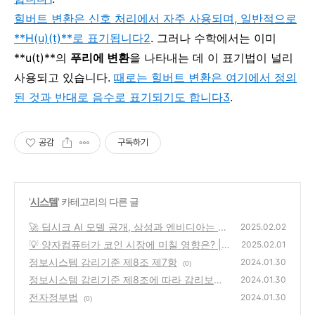
힐버트 변환은 신호 처리에서 자주 사용되며, 일반적으로
**H(u)(t)**로 표기됩니다
2
. 그러나 수학에서는 이미
**u(t)**의
푸리에 변환
을 나타내는 데 이 표기법이 널리
사용되고 있습니다.
때로는 힐버트 변환은 여기에서 정의
된 것과 반대로 음수로 표기되기도 합니다
3
.
공감
구독하기
'
시스템
' 카테고리의 다른 글
🚀 딥시크 AI 모델 공개, 삼성과 엔비디아는 어
2025.02.02
떻게 대응할까?
💡 양자컴퓨터가 코인 시장에 미칠 영향은? |
(0)
2025.02.01
암호화폐 보안의 위기와 기회
정보시스템 감리기준 제8조 제7항
(0)
2024.01.30
(0)
정보시스템 감리기준 제8조에 따라 감리보고
2024.01.30
서에 반드시 포함해야 할 사항
전자정부법
(0)
2024.01.30
(0)