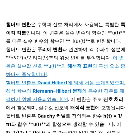
힐버트 변환
은 수학과 신호 처리에서 사용되는 특별한
특
이적 적분
입니다. 이 변환은 실수 변수의 함수인 **u(t)**
를 다른 실수 변수의 함수인 **H(u)(t)**로 변환합니다.
힐버트 변환은
푸리에 변환
과 관련하여 각 주파수 성분에
**±90°(π/2 라디안)**의 위상 변화를 부여합니다.
이 변
환은 실수값 신호 **u(t)**의
해석적 표현
의 구성 요소 중
하나로 중요합니다
1
.
힐버트 변환은
David Hilbert
에 의해 처음 소개되었으며,
해석 함수의
Riemann–Hilbert 문제
의 특수한 경우를 해
결하기 위해 사용되었습니다
1
. 이 변환은 주로
신호 처리
에서 활용되며, 실수값 신호의
해석적 표현
에 포함됩니다.
힐버트 변환은
Cauchy 커널
로 정의되는 함수
h(t) = 1/
πt
와 함수 **u(t)**의 합성으로 생각할 수 있습니다. 이
때,
1/t
가
t = 0
에서 적분 가능하지 않기 때문에, 적분은