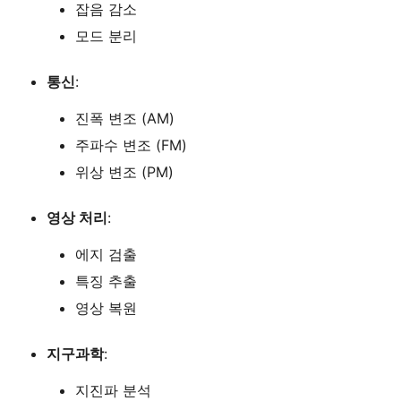
잡음 감소
모드 분리
통신
:
진폭 변조 (AM)
주파수 변조 (FM)
위상 변조 (PM)
영상 처리
:
에지 검출
특징 추출
영상 복원
지구과학
:
지진파 분석