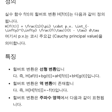
정의
실수 함수
f
(
t
)
의 힐버트 변환
H
[
f
(
t
)]
는 다음과 같이 정의
됩니다.
H[f(t)] = \frac{1}{\pi} \cdot p.v. \int_{-
여기서
p
.
v
.
는 코시 주요값 (Cauchy principal value)을
의미합니다.
특징
힐버트 변환은
선형 변환
입니
다.
즉,
H
[
a
f
(
t
)
+
b
g
(
t
)]
=
a
H
[
f
(
t
)]
+
b
H
[
g
(
t
)]
입니다.
힐버트 변환은
역 변환
이 존재합니
다.
즉,
H
[
H
[
f
(
t
)]]
=
−
f
(
t
)
입니다.
힐버트 변환은
주파수 영역
에서 다음과 같이 표현됩
니다.