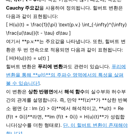
Cauchy 주요값
을 사용하여 정의됩니다. 힐버트 변환은
다음과 같이 표현됩니다:
[ H(u)(t) = \frac{1}{\pi} \text{p.v.} \int_{-\infty}^{\infty}
\frac{u(\tau)}{t - \tau} d\tau ]
여기서 **p.v.**는 주요값을 나타냅니다. 또한, 힐버트 변
환은 두 번 연속으로 적용되면 다음과 같이 표현됩니다:
[ H(H(u))(t) = u(t) ]
힐버트 변환은
푸리에 변환
과도 관련이 있습니다.
푸리에
변환을 통해 **u(t)**의 주파수 영역에서의 특성을 살펴
볼 수 있습니다
1
.
이 변환은
상한 반평면
에서
해석 함수
의 실수부와 허수부
간의 관계를 설명합니다. 즉, 만약 **f(z)**가 **상한 반복
소 평면 {z : Im {z} > 0}**에서 해석적이고, **u(t) = Re
{f(t + 0i)}**라면, **Im {f(t + 0i)} = H(u)(t)**가 성립합
니다(상수를 더한 형태로).
단, 이 힐버트 변환이 존재해야
합니다
1
.