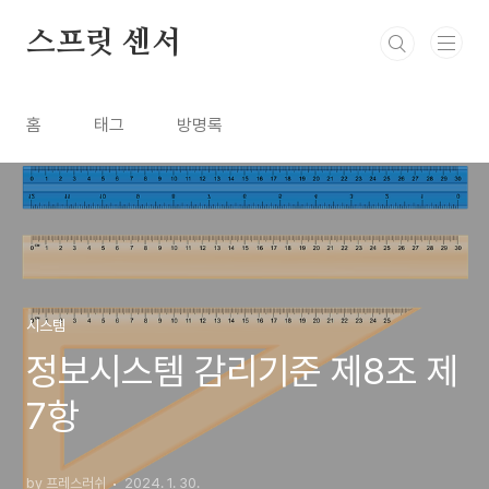
본문 바로가기
스프릿 센서
홈
태그
방명록
시스템
정보시스템 감리기준 제8조 제
7항
by 프레스러쉬
2024. 1. 30.