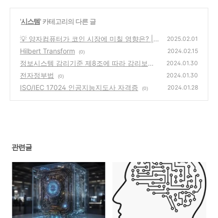
'
시스템
' 카테고리의 다른 글
💡 양자컴퓨터가 코인 시장에 미칠 영향은? |
2025.02.01
암호화폐 보안의 위기와 기회
Hilbert Transform
(0)
2024.02.15
(0)
정보시스템 감리기준 제8조에 따라 감리보고
2024.01.30
서에 반드시 포함해야 할 사항
전자정부법
(0)
2024.01.30
(0)
ISO/IEC 17024 인공지능지도사 자격증
2024.01.28
(0)
관련글