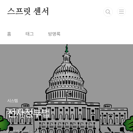
본문 바로가기
스프릿 센서
홈
태그
방명록
시스템
전자정부법
by 프레스러쉬
2024. 1. 30.