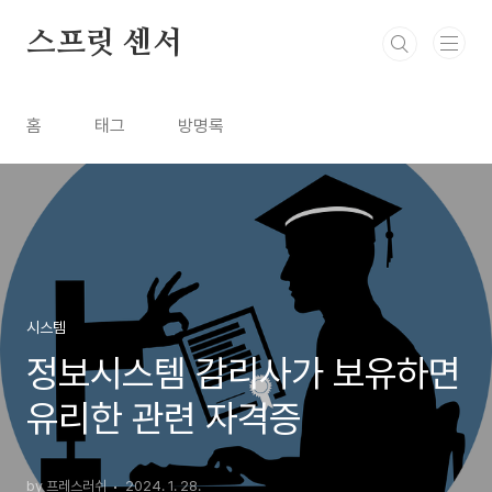
본문 바로가기
스프릿 센서
홈
태그
방명록
시스템
정보시스템 감리사가 보유하면
유리한 관련 자격증
by 프레스러쉬
2024. 1. 28.